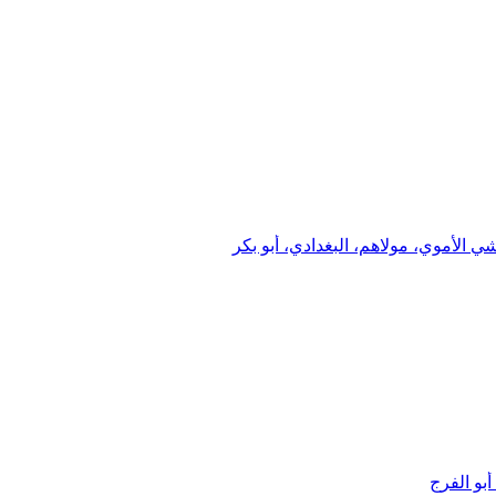
رشي الأموي، مولاهم، البغدادي، أبو بكر
بو الفرج