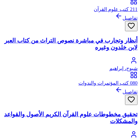
211 كتب علوم القرآن
تفاصيل
أنظار وتجارب في مباشرة نصوص التراث من كتاب العبر
لابن خلدون وغيره
شبوح، إبراهيم
080 كتب المؤتمرات والندوات
تفاصيل
تحقيق مخطوطات علوم القرآن الكريم الأصول والقواعد
والمشكلات