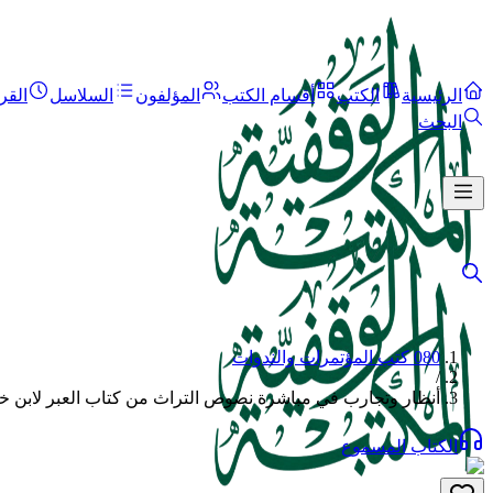
الرئيسية
الكتب
أقسام الكتب
المؤلفون
السلاسل
القر
البحث
080 كتب المؤتمرات والندوات
/
أنظار وتجارب في مباشرة نصوص التراث من كتاب العبر لابن خ
الكتاب المسموع