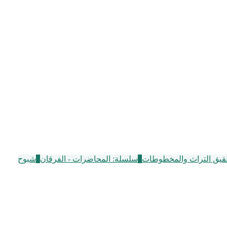
قيق التراث والمخطوطات
3
سلسلة: المحاضرات - الفرقان
6
شبوح