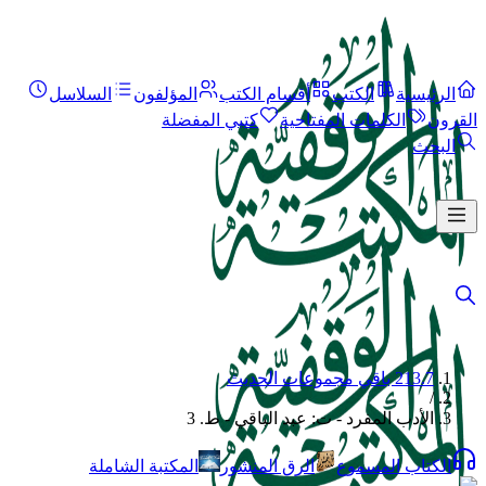
الرئيسية
الكتب
أقسام الكتب
المؤلفون
السلاسل
القرون
الكلمات المفتاحية
كتبي المفضلة
البحث
213.7 باقي مجموعات الحديث
/
الأدب المفرد - ت: عبد الباقي - ط. 3
الكتاب المسموع
الرق المنشور
المكتبة الشاملة