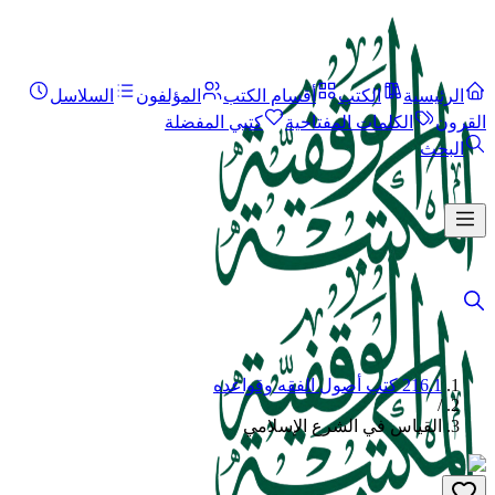
الرئيسية
الكتب
أقسام الكتب
المؤلفون
السلاسل
القرون
الكلمات المفتاحية
كتبي المفضلة
البحث
216.1 كتب أصول الفقه وقواعده
/
القياس في الشرع الإسلامي