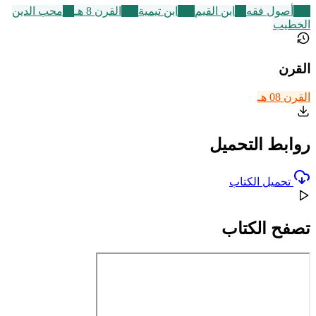
442
أصول فقه
32
ابن القيم
347
ابن تيمية
721
القرن 8 هـ
18
محب الدين
الخطيب
القرن
القرن 08 هـ
روابط التحميل
تحميل الكتاب
تصفح الكتاب