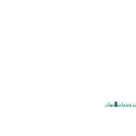
 وندوات
3
نبهان