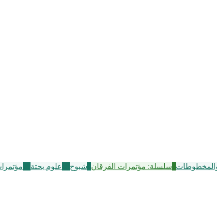
والمخطوطات
7
سلسلة: مؤتمرات الفرقان
6
شبوح
40
علوم بحتة
72
مؤتمرات