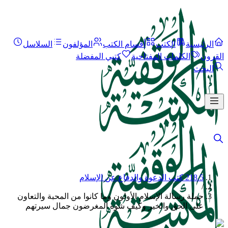
الرئيسية
الكتب
أقسام الكتب
المؤلفون
السلاسل
القرون
الكلمات المفتاحية
كتبي المفضلة
البحث
218.5 كتب الدعوة والدفاع عن الإسلام
/
حملة رسالة الإسلام الأولون وما كانوا من المحبة والتعاون
على الحق والخير وكيف شوه المغرضون جمال سيرتهم