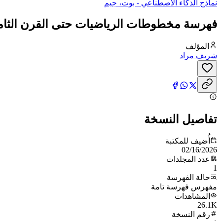
نماذج الذكاء الاصطناعي - بوت، جيم
فهرسة مخطوطات الرياضيات حتى القرن الثام
المؤلف
شريف مراد
تفاصيل النسخة
أُضيف للمكتبة
02/16/2026
عدد المجلدات
1
حالة الفهرسة
مفهرس فهرسة تامة
المشاهدات
26.1K
رقم النسخة