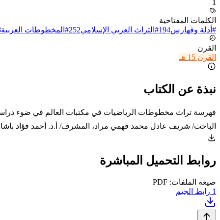
1
الكلمات المفتاحية
#
أدلة وفهارس
194
#
التراث العربي الإسلامي
252
#
المخطوطات العربية
8
القرن
القرن 15 هـ
نبذة عن الكتاب
الباحث/ شريف عادل محمد فهمي مراد، المشرف/ أ.د. أحمد فؤاد باشا - 2023
روابط التحميل المباشرة
صيغة الملفات: PDF
1
رابط الجيم