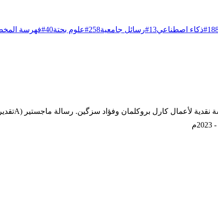
18
#
ذكاء اصطناعي
13
#
رسائل جامعية
258
#
علوم بحتة
40
#
فهرسة المخط
فهرسة تراث م
م