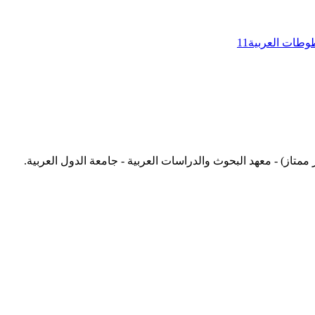
وطات العربية
11
خطوطات الرياضيات في مكتبات العالم في ضوء دراسة نقدية لأعمال كارل بروكلمان وفؤاد سزگين. رسالة ماجستير (Aتقدير ممتاز) - معهد البحوث والدراسات العربية - جامعة الدول العربية.