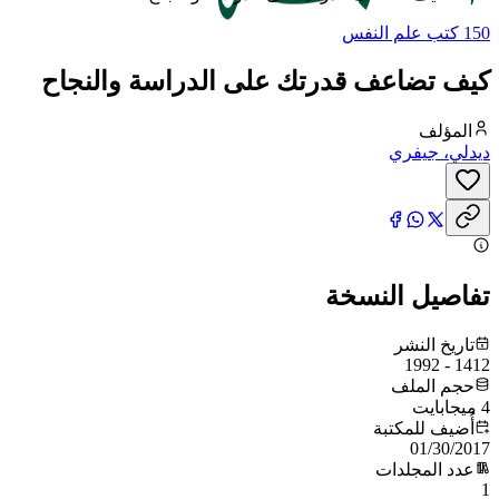
150 كتب علم النفس
كيف تضاعف قدرتك على الدراسة والنجاح
المؤلف
ديدلي، جيفري
تفاصيل النسخة
تاريخ النشر
1412 - 1992
حجم الملف
4 ميجابايت
أُضيف للمكتبة
01/30/2017
عدد المجلدات
1