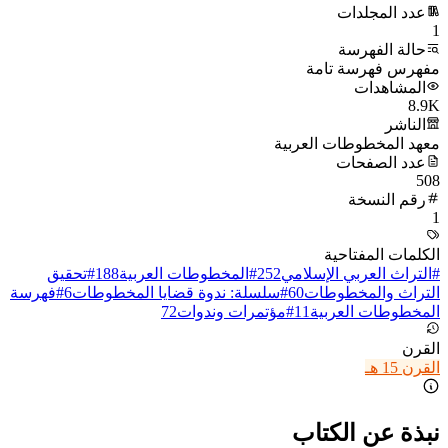
عدد المجلدات
1
حالة الفهرسة
مفهرس فهرسة تامة
المشاهدات
8.9K
الناشر
معهد المخطوطات العربية
عدد الصفحات
508
رقم النسخة
1
الكلمات المفتاحية
#
التراث العربي الإسلامي
252
#
المخطوطات العربية
188
#
تحقيق
التراث والمخطوطات
60
#
سلسلة: ندوة قضايا المخطوطات
6
#
فهرسة
المخطوطات العربية
11
#
مؤتمرات وندوات
72
القرن
القرن 15 هـ
نبذة عن الكتاب